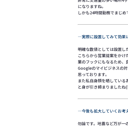
非常に交通量の多い場所4
になりますね。
しかも24時間勤務でまじめ
―実際に設置してみて効果
明確な数値としては設置し
こちらから営業提案をかけ
業のフックにもなるため、
Googleのマイビジネス
思っております。
また私自身顔を晒している
と身が引き締まりましたね(
―今後も拡大していくお考
勿論です。地震など万が一