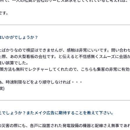
ヶ所で、一人の社員が会社のサービス訴求をしてくれていると考えれば
です。
はいかがでしょうか？
たばかりなので検証はできませんが、感触は非常にいいです。問い合わ
た際、あの大型看板の会社です。と伝えると不信感無くスムーズに会話
良い誤算でした。
の対策方法も無料でレクチャーしてくれたので、こちらも集客の非常に有
為、時速制限などをより順守しなければ・・・
笑)
えでしょうか？またメイク広告に期待することを教えて下さい。
の災害の際にも、各戸に設置された発電設備の機器と配線さえ無事であ