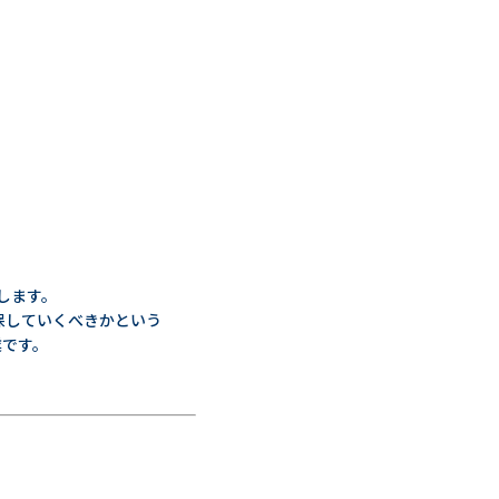
します。
保していくべきかという
業です。
。