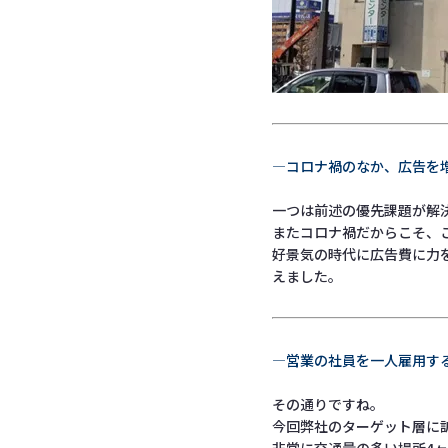
―コロナ禍のなか、広告を
一つは前述の優先課題が解
またコロナ禍だからこそ、
好景気の時代に広告費に力
えました。
―営業の社員を一人雇用す
その通りですね。
今回弊社のターゲット層に